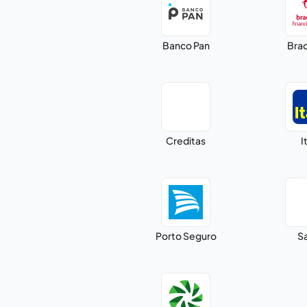
Banco Pan
Bra
Creditas
I
Porto Seguro
S