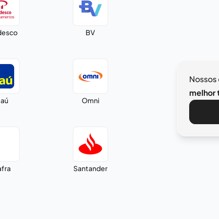
desco
BV
Nossos 
melhor t
taú
Omni
afra
Santander