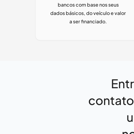
bancos com base nos seus
dados básicos, do veículo e valor
a ser financiado.
Ent
contat
u
n