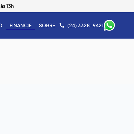
às 13h
O
FINANCIE
SOBRE
(24) 3328-9421